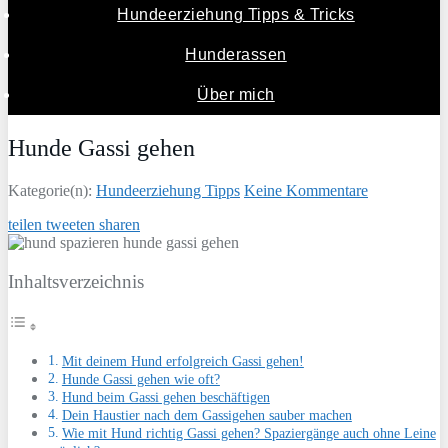
Hundeerziehung Tipps & Tricks
Hunderassen
Über mich
Hunde Gassi gehen
Kategorie(n):
Hundeerziehung Tipps
Keine Kommentare
teilen
tweeten
sharen
Inhaltsverzeichnis
Mit deinem Hund erfolgreich Gassi gehen!
Hunde Gassi gehen wie oft?
Hund beim Gassi gehen beschäftigen
Dein Haustier nach dem Gassigehen sauber machen
Wie mit Hund richtig Gassi gehen? Spaziergänge auch ohne Leine