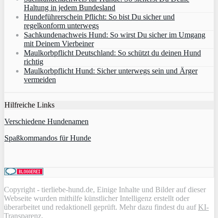
Haltung in jedem Bundesland
Hundeführerschein Pflicht: So bist Du sicher und
regelkonform unterwegs
Sachkundenachweis Hund: So wirst Du sicher im Umgang
mit Deinem Vierbeiner
Maulkorbpflicht Deutschland: So schützt du deinen Hund
richtig
Maulkorbpflicht Hund: Sicher unterwegs sein und Ärger
vermeiden
Hilfreiche Links
Verschiedene Hundenamen
Spaßkommandos für Hunde
Copyright - tierliebe-hund.de, Einige Inhalte und Bilder auf dieser
Webseite wurden mithilfe künstlicher Intelligenz erstellt oder
überarbeitet und redaktionell geprüft. Mehr dazu findest du auf
KI-
Transparenz
.