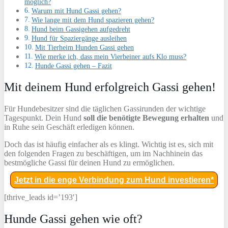
möglich?
Warum mit Hund Gassi gehen?
Wie lange mit dem Hund spazieren gehen?
Hund beim Gassigehen aufgedreht
Hund für Spaziergänge ausleihen
Mit Tierheim Hunden Gassi gehen
Wie merke ich, dass mein Vierbeiner aufs Klo muss?
Hunde Gassi gehen – Fazit
Mit deinem Hund erfolgreich Gassi gehen!
Für Hundebesitzer sind die täglichen Gassirunden der wichtige
Tagespunkt. Dein Hund
soll die benötigte Bewegung erhalten
und
in Ruhe sein Geschäft erledigen können.
Doch das ist häufig einfacher als es klingt. Wichtig ist es, sich mit
den folgenden Fragen zu beschäftigen, um im Nachhinein das
bestmögliche Gassi für deinen Hund zu ermöglichen.
Jetzt in die enge Verbindung zum Hund investieren*
[thrive_leads id=’193′]
Hunde Gassi gehen wie oft?