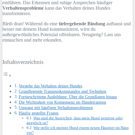
einführen. Das Erkennen und ruhige Ansprechen häufiger
Verhaltensprobleme
kann das Verhalten deines Hundes
transformieren.
Bleib dran! Während du eine
tiefergehende Bindung
aufbaust und
besser mit deinem Hund kommunizierst, wirst du
außergewöhnliches Potenzial offenbaren. Neugierig? Lass uns
eintauchen und mehr erkunden.
Inhaltsverzeichnis
Verstehe das Verhalten deines Hundes
Grundlegende Trainingskommandos und Techniken
Fortgeschrittene Ausbildung: Über die Grundlagen hinaus
Die Wichtigkeit von Konsequenz im Hundetraining
Umgang mit häufigen Verhaltensproblemen
Häufig gestellte Fragen
Was sind die Anzeichen, dass mein Hund gestresst oder
ängstlich ist?
Wie stelle ich meinen Hund einem neuen Haustier im Haus
vor?