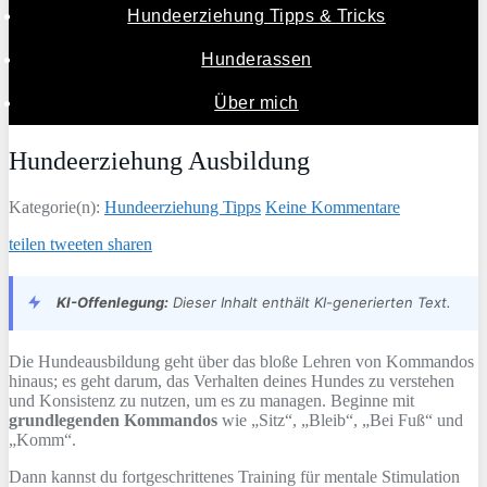
Hundeerziehung Tipps & Tricks
Hunderassen
Über mich
Hundeerziehung Ausbildung
Kategorie(n):
Hundeerziehung Tipps
Keine Kommentare
teilen
tweeten
sharen
KI-Offenlegung:
Dieser Inhalt enthält KI-generierten Text.
Die Hundeausbildung geht über das bloße Lehren von Kommandos
hinaus; es geht darum, das Verhalten deines Hundes zu verstehen
und Konsistenz zu nutzen, um es zu managen. Beginne mit
grundlegenden Kommandos
wie „Sitz“, „Bleib“, „Bei Fuß“ und
„Komm“.
Dann kannst du fortgeschrittenes Training für mentale Stimulation