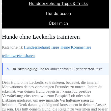
Hundeerziehung Tipps & Tricks
Hunderassen
Über mich
Hunde ohne Leckerlis trainieren
Kategorie(n):
Hundeerziehung Tipps
Keine Kommentare
teilen
tweeten
sharen
KI-Offenlegung:
Dieser Inhalt enthält KI-generierten Text.
Dein Hund ohne Leckerlis zu trainieren, bedeutet, die inneren
Motivationen deines vierbeinigen Freundes zu nutzen. Indem du
erkennst, was deinen Hund begeistert, kannst du
positive
Verstärkung
einsetzen, wie zum Beispiel Lob oder sein
Lieblingsspielzeug, um
gewünschte Verhaltensweisen
zu
belohnen. Denk daran, geduldig und konsequent in deinem Ansatz
zu sein. Das hilft deinem Hund, die Regeln zu verstehen und besser