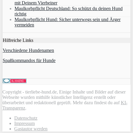
mit Deinem Vierbeiner
Maulkorbpflicht Deutschland: So schützt du deinen Hund
richtig
Maulkorbpflicht Hund: Sicher unterwegs sein und Ärger
vermeiden
Hilfreiche Links
Verschiedene Hundenamen
Spaßkommandos für Hunde
Copyright - tierliebe-hund.de, Einige Inhalte und Bilder auf dieser
Webseite wurden mithilfe künstlicher Intelligenz erstellt oder
überarbeitet und redaktionell geprüft. Mehr dazu findest du auf
KI-
Transparenz
.
Datenschutz
Impressum
Gastautor werden