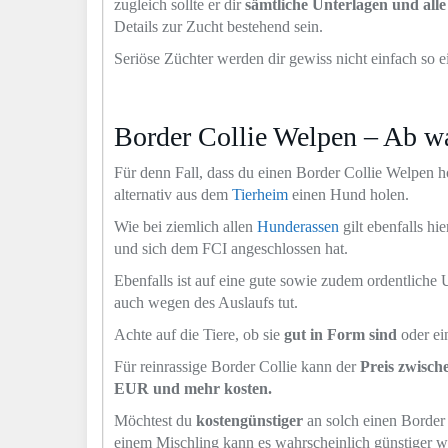
zugleich sollte er dir
sämtliche Unterlagen und all
Details zur Zucht bestehend sein.
Seriöse Züchter werden dir gewiss nicht einfach so e
Border Collie Welpen – Ab w
Für denn Fall, dass du einen Border Collie Welpen 
alternativ aus dem
Tierheim
einen Hund holen.
Wie bei ziemlich allen
Hunderassen
gilt ebenfalls hi
und sich dem FCI angeschlossen hat.
Ebenfalls ist auf eine gute sowie zudem ordentliche
auch wegen des Auslaufs tut.
Achte auf die Tiere, ob sie
gut in Form sind
oder ei
Für reinrassige Border Collie kann der
Preis zwisch
EUR und mehr kosten.
Möchtest du
kostengünstiger
an solch einen Border 
einem Mischling kann es wahrscheinlich günstiger w