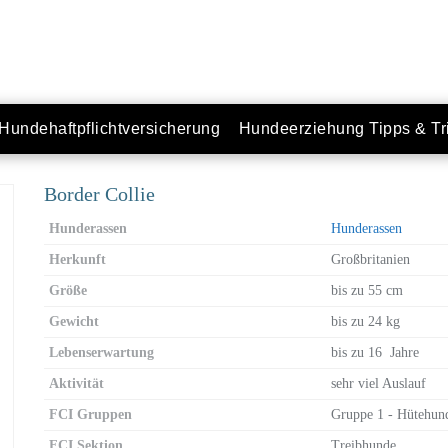
Hundehaftpflichtversicherung
Hundeerziehung Tipps & Tr
Border Collie
Hunderassen
Hunderassen
Herkunft
Großbritanien
Größe
bis zu 55 cm
Gewicht
bis zu 24 kg
Lebenserwartung
bis zu 16 Jahre
Aktivität
sehr viel Auslauf
FCI Gruppen
Gruppe 1 - Hütehun
FCI Sektion
Treibhunde