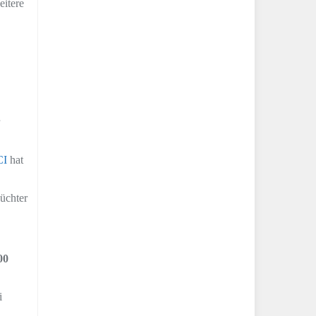
itere
CI
hat
üchter
00
i