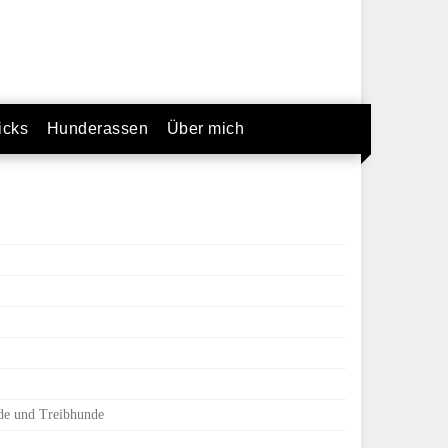
icks
Hunderassen
Über mich
de und Treibhunde