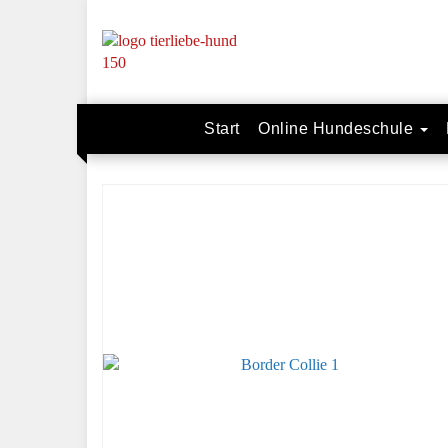
Skip
to
main
content
Start
Online Hundeschule