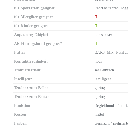
für Sportarten geeignet
Fahrrad fahren, Jog
für Allergiker geeignet
für Kinder geeignet
Anpassungsfähigkeit
nur schwer
Als Einstiegshund geeignet?
Futter
BARF, Mix, Nassfutt
Kontaktfreudigkeit
hoch
Trainierbarkeit
sehr einfach
Intelligenz
intelligent
Tendenz zum Bellen
gering
Tendenz zum Beißen
gering
Funktion
Begleithund, Famil
Kosten
mittel
Farben
Gemischt / mehrfarb