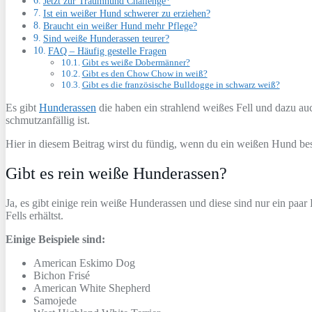
Jetzt zur Traumhund Challenge*
Ist ein weißer Hund schwerer zu erziehen?
Braucht ein weißer Hund mehr Pflege?
Sind weiße Hunderassen teurer?
FAQ – Häufig gestelle Fragen
Gibt es weiße Dobermänner?
Gibt es den Chow Chow in weiß?
Gibt es die französische Bulldogge in schwarz weiß?
Es gibt
Hunderassen
die haben ein strahlend weißes Fell und dazu auch
schmutzanfällig ist.
Hier in diesem Beitrag wirst du fündig, wenn du ein weißen Hund bes
Gibt es rein weiße Hunderassen?
Ja, es gibt einige rein weiße Hunderassen und diese sind nur ein paa
Fells erhältst.
Einige Beispiele sind:
American Eskimo Dog
Bichon Frisé
American White Shepherd
Samojede