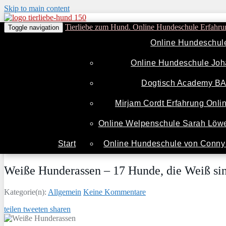
Skip to main content
Tierliebe zum Hund. Online Hundeschule Erfahru
Toggle navigation
Online Hundeschul
Online Hundeschule Joh
Dogtisch Academy B
Mirjam Cordt Erfahrung Onl
Online Welpenschule Sarah Löwe
Start
Online Hundeschule von Conny 
Weiße Hunderassen – 17 Hunde, die Weiß sind
Kategorie(n):
Allgemein
Keine Kommentare
teilen
tweeten
sharen