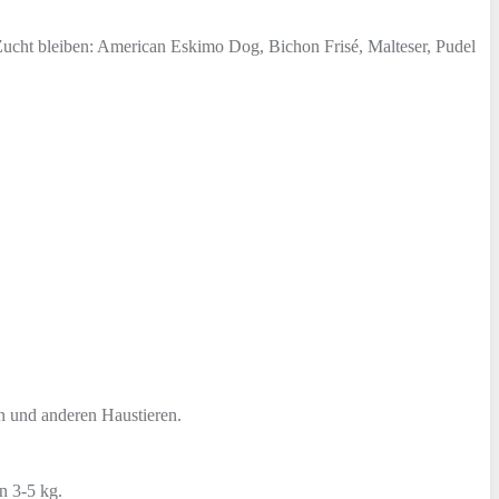
 Zucht bleiben: American Eskimo Dog,
Bichon Frisé
, Malteser, Pudel
en und anderen Haustieren.
n 3-5 kg.