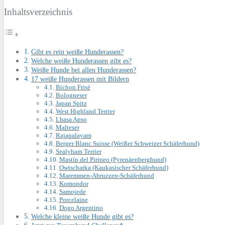
Inhaltsverzeichnis
Gibt es rein weiße Hunderassen?
Welche weiße Hunderassen gibt es?
Weiße Hunde bei allen Hunderassen?
17 weiße Hunderassen mit Bildern
Bichon Frisé
Bologneser
Japan Spitz
West Highland Terrier
Lhasa Apso
Malteser
Rajapalayam
Berger Blanc Suisse (Weißer Schweizer Schäferhund)
Sealyham Terrier
Mastín del Pirineo (Pyrenäenberghund)
Owtscharka (Kaukasischer Schäferhund)
Maremmen-Abruzzen-Schäferhund
Komondor
Samojede
Porcelaine
Dogo Argentino
Welche kleine weiße Hunde gibt es?