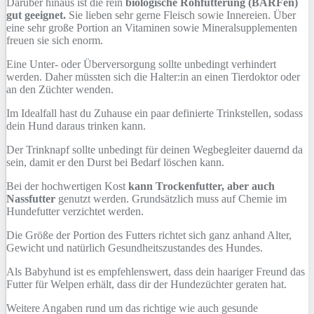
Darüber hinaus ist die rein
biologische Rohfütterung (BARFen)
gut geeignet.
Sie lieben sehr gerne Fleisch sowie Innereien. Über
eine sehr große Portion an Vitaminen sowie Mineralsupplementen
freuen sie sich enorm.
Eine Unter- oder Überversorgung sollte unbedingt verhindert
werden. Daher müssten sich die Halter:in an einen Tierdoktor oder
an den Züchter wenden.
Im Idealfall hast du Zuhause ein paar definierte Trinkstellen, sodass
dein Hund daraus trinken kann.
Der Trinknapf sollte unbedingt für deinen Wegbegleiter dauernd da
sein, damit er den Durst bei Bedarf löschen kann.
Bei der hochwertigen Kost
kann Trockenfutter, aber auch
Nassfutter
genutzt werden. Grundsätzlich muss auf Chemie im
Hundefutter verzichtet werden.
Die Größe der Portion des Futters richtet sich ganz anhand Alter,
Gewicht und natürlich Gesundheitszustandes des Hundes.
Als Babyhund ist es empfehlenswert, dass dein haariger Freund das
Futter für Welpen erhält, dass dir der Hundezüchter geraten hat.
Weitere Angaben rund um das richtige wie auch gesunde