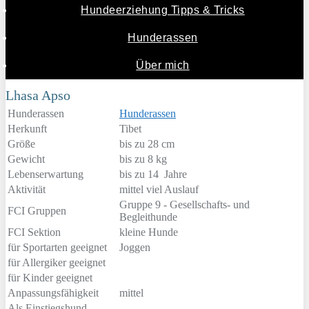
Hundeerziehung Tipps & Tricks
Hunderassen
Über mich
Lhasa Apso
Hunderassen
Hunderassen
Herkunft
Tibet
Größe
bis zu 28 cm
Gewicht
bis zu 8 kg
Lebenserwartung
bis zu 14 Jahre
Aktivität
mittel viel Auslauf
Gruppe 9 - Gesellschafts- und
FCI Gruppen
Begleithunde
FCI Sektion
kleine Hunde
für Sportarten geeignet
Joggen
für Allergiker geeignet
für Kinder geeignet
Anpassungsfähigkeit
mittel
Als Einstiegshund