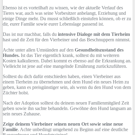
Ebenso ist es vorteilhaft zu wissen, wie der aktuelle Verlauf des
Tieres war, auch was seine Vorbesitzer anbelangt, Erziehung und
einige Dinge mehr. Du musst schließlich einstufen können, ob er zu
dir, eurer Familie sowie eurer Lebenslage passend ist.
Das ist nur machbar, falls du
intensive Dialoge mit dem Tierheim
hast und dir Zeit für den Vierbeiner und das Beschnuppern nimmst.
Achte unter allen Umständen auf den
Gesundheitszustand des
Hundes.
Ist das Tier eigentlich krank, solltest du mit weiteren
Kosten kalkulieren. Dabei kommt es ebenso auf die Erkrankung an.
Vielleicht ist jene auf eine mangelnde Ernährung zurückzuführen.
Solltest du dich dafür entschieden haben, einen Vierbeiner aus
einem Tierheim zu übernehmen und dem Hund ein neues Heim zu
geben, kann es preisgünstiger sein, als wenn du den Hund von dem
Züchter holst.
Nach der Adoption solltest du deinem neuen Familienmitglied Zeit
geben sowie ihn sachte behandeln. Gewöhne den Hund langsam an
sein neues Zuhause.
Zeige deinem Vierbeiner seinen neuen Ort sowie seine neue
Familie
. Achte unbedingt umgehend zu Beginn auf eine deutliche
Rangordnung und Hundetraining!