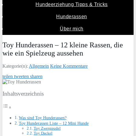
Hundeerziehung Tipps & Tricks
Hunderassen
Über mich
Toy Hunderassen – 12 kleine Rassen, die
wie ein Spielzeug aussehen
Kategorie(n):
Allgemein
Keine Kommentare
teilen
tweeten
sharen
Inhaltsverzeichnis
Was sind Toy Hunderassen?
Toy Hunderassen Liste – 12 Mini Hunde
Toy Zwergpudel
Toy Dackel