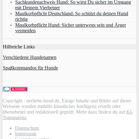
Sachkundenachweis Hund: So wirst Du sicher im Umgang
mit Deinem Vierbeiner
Maulkorbpflicht Deutschland: So schützt du deinen Hund
richtig
Maulkorbpflicht Hund: Sicher unterwegs sein und Ärger
vermeiden
Hilfreiche Links
Verschiedene Hundenamen
Spaßkommandos für Hunde
Copyright - tierliebe-hund.de, Einige Inhalte und Bilder auf dieser
Webseite wurden mithilfe künstlicher Intelligenz erstellt oder
überarbeitet und redaktionell geprüft. Mehr dazu findest du auf
KI-
Transparenz
.
Datenschutz
Impressum