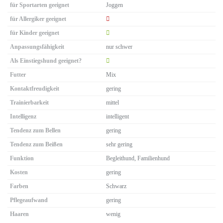
für Sportarten geeignet
Joggen
für Allergiker geeignet
für Kinder geeignet
Anpassungsfähigkeit
nur schwer
Als Einstiegshund geeignet?
Futter
Mix
Kontaktfreudigkeit
gering
Trainierbarkeit
mittel
Intelligenz
intelligent
Tendenz zum Bellen
gering
Tendenz zum Beißen
sehr gering
Funktion
Begleithund, Familienhund
Kosten
gering
Farben
Schwarz
Pflegeaufwand
gering
Haaren
wenig