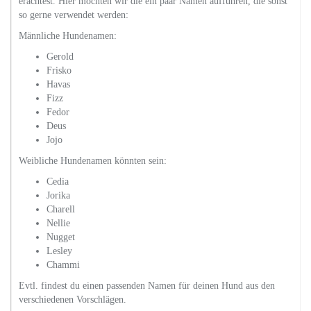
erachtest. Hier möchten wir die ein paar Namen aufführen, die sonst
so gerne verwendet werden:
Männliche Hundenamen:
Gerold
Frisko
Havas
Fizz
Fedor
Deus
Jojo
Weibliche Hundenamen könnten sein:
Cedia
Jorika
Charell
Nellie
Nugget
Lesley
Chammi
Evtl. findest du einen passenden Namen für deinen Hund aus den
verschiedenen Vorschlägen.