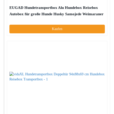
EUGAD Hundetransportbox Alu Hundebox Reisebox
Autobox für große Hunde Husky Samojede Weimaraner
Border Collie Chow-Chow Shetland Sheepdog 85 x 65 x
69 cm XL 0048HT
Kaufen