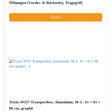
Öffnungen (Vorder- & Rückseite), Tragegriff,
ausgezeichnete Luftzirkulationfür Katze & Hund max.
20 kg – Pet Carry FC-670, Schwarz
Kaufen
Trixie 39337 Transportbox, Aluminium, M–L: 61 × 65 ×
86 cm, graphit