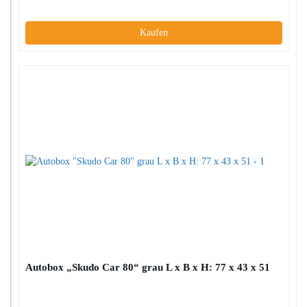
Kaufen
Autobox „Skudo Car 80“ grau L x B x H: 77 x 43 x 51