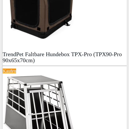
TrendPet Faltbare Hundebox TPX-Pro (TPX90-Pro
90x65x70cm)
Kaufen