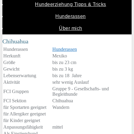
Hundeerziehung Tipps & Tricks
Hunderassen
Über mich
Chihuahua
Hunderassen
Hunderassen
Herkunft
Mexiko
Größe
bis zu 23 cm
Gewicht
bis zu 3 kg
Lebenserwartung
bis zu 18 Jahre
Aktivität
sehr wenig Auslauf
Gruppe 9 - Gesellschafts- und
FCI Gruppen
Begleithunde
FCI Sektion
Chihuahua
für Sportarten geeignet
Wandern
für Allergiker geeignet
für Kinder geeignet
Anpassungsfähigkeit
mittel
Als Einstiegshund