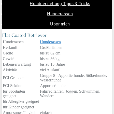
Hundeerziehung Tipps & Tricks
Hunderassen
Über mich
Flat Coated Retriever
Hunderassen
Hunderassen
Herkunft
Großbritanien
Größe
bis zu 62 cm
Gewicht
bis zu 36 kg
Lebenserwartung
bis zu 15 Jahre
Aktivität
viel Auslauf
Gruppe 8 - Apportierhunde, Stöberhunde,
FCI Gruppen
Wasserhunde
FCI Sektion
Apportierhunde
für Sportarten
Fahrrad fahren, Joggen, Schwimmen,
geeignet
Wandern
für Allergiker geeignet
für Kinder geeignet
Anpassungsfähigkeit
einfach