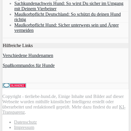
Sachkundenachweis Hund: So wirst Du sicher im Umgang
mit Deinem Vierbeiner
Maulkorbpflicht Deutschland: So schützt du deinen Hund
richtig
Maulkorbpflicht Hund: Sicher unterwegs sein und Ärger
vermeiden
Hilfreiche Links
Verschiedene Hundenamen
Spaßkommandos für Hunde
Copyright - tierliebe-hund.de, Einige Inhalte und Bilder auf dieser
Webseite wurden mithilfe künstlicher Intelligenz erstellt oder
überarbeitet und redaktionell geprüft. Mehr dazu findest du auf
KI-
Transparenz
.
Datenschutz
Impressum