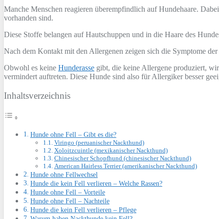
Manche Menschen reagieren überempfindlich auf Hundehaare. Dabei s
vorhanden sind.
Diese Stoffe belangen auf Hautschuppen und in die Haare des Hund
Nach dem Kontakt mit den Allergenen zeigen sich die Symptome der
Obwohl es keine
Hunderasse
gibt, die keine Allergene produziert, 
vermindert auftreten. Diese Hunde sind also für Allergiker besser geei
Inhaltsverzeichnis
Hunde ohne Fell – Gibt es die?
Viringo (peruanischer Nackthund)
Xoloitzcuintle (mexikanischer Nackthund)
Chinesischer Schopfhund (chinesischer Nackthund)
American Hairless Terrier (amerikanischer Nackthund)
Hunde ohne Fellwechsel
Hunde die kein Fell verlieren – Welche Rassen?
Hunde ohne Fell – Vorteile
Hunde ohne Fell – Nachteile
Hunde die kein Fell verlieren – Pflege
Warum haben Nackthunde kein Fell?