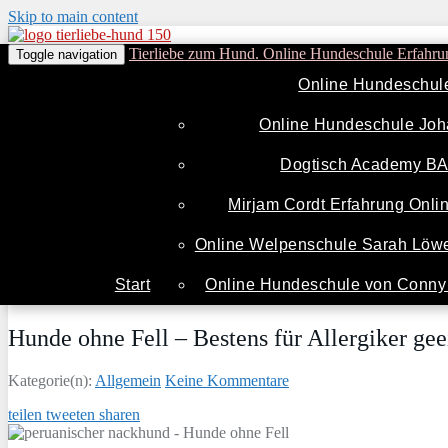
Skip to main content
Tierliebe zum Hund. Online Hundeschule Erfahru
Toggle navigation
Online Hundeschul
Online Hundeschule Joh
Dogtisch Academy B
Mirjam Cordt Erfahrung Onl
Online Welpenschule Sarah Löwe
Start
Online Hundeschule von Conny 
Hunde ohne Fell – Bestens für Allergiker gee
Kategorie(n):
Allgemein
Keine Kommentare
teilen
tweeten
sharen