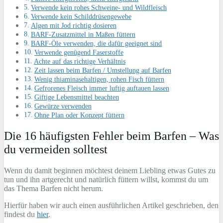
Verwende kein rohes Schweine- und Wildfleisch
Verwende kein Schilddrüsengewebe
Algen mit Jod richtig dosieren
BARF-Zusatzmittel in Maßen füttern
BARF-Öle verwenden, die dafür geeignet sind
Verwende genügend Faserstoffe
Achte auf das richtige Verhältnis
Zeit lassen beim Barfen / Umstellung auf Barfen
Wenig thiaminasehaltigen, rohen Fisch füttern
Gefrorenes Fleisch immer luftig auftauen lassen
Giftige Lebensmittel beachten
Gewürze verwenden
Ohne Plan oder Konzept füttern
Die 16 häufigsten Fehler beim Barfen – Was
du vermeiden solltest
Wenn du damit beginnen möchtest deinem Liebling etwas Gutes zu
tun und ihn artgerecht und natürlich füttern willst, kommst du um
das Thema Barfen nicht herum.
Hierfür haben wir auch einen ausführlichen Artikel geschrieben, den
findest du
hier
.