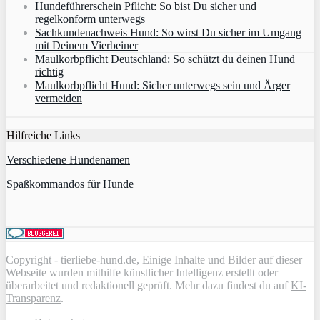
Hundeführerschein Pflicht: So bist Du sicher und
regelkonform unterwegs
Sachkundenachweis Hund: So wirst Du sicher im Umgang
mit Deinem Vierbeiner
Maulkorbpflicht Deutschland: So schützt du deinen Hund
richtig
Maulkorbpflicht Hund: Sicher unterwegs sein und Ärger
vermeiden
Hilfreiche Links
Verschiedene Hundenamen
Spaßkommandos für Hunde
Copyright - tierliebe-hund.de, Einige Inhalte und Bilder auf dieser
Webseite wurden mithilfe künstlicher Intelligenz erstellt oder
überarbeitet und redaktionell geprüft. Mehr dazu findest du auf
KI-
Transparenz
.