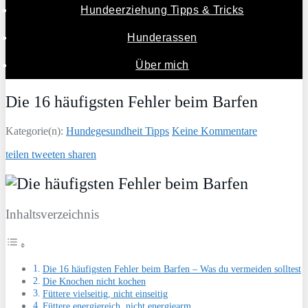
Hundeerziehung Tipps & Tricks
Hunderassen
Über mich
Die 16 häufigsten Fehler beim Barfen
Kategorie(n):
Hundegesundheit Tipps
Keine Kommentare
teilen
tweeten
sharen
Inhaltsverzeichnis
Die 16 häufigsten Fehler beim Barfen – Was du vermeiden solltest
Die Knochen nicht kochen
Füttere vielseitig, nicht einseitig
Füttere energiereich, nicht energiearm