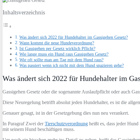
Inhaltsverzeichnis
Was ändert sich 2022 für Hundehalter im Gassigehen Gesetz?
Wann kommt die neue Hundeverordnung?
Ist Gassigehen per Gesetz wirklich Pflicht?
Wie lange muss ein Hund raus Gassigehen Gesetz?
Wie oft sollte man am Tag mit dem Hund raus?
Was passiert wenn ich nicht mit dem Hund spazieren gehe?
Was ändert sich 2022 für Hundehalter im Ga
Gassigehen Gesetz oder die sogenannte Auslaufpflicht oder auch Gassi
Diese Neuregelung betrifft absolut jeden Hundehalter, es ist die allg
Genauer gesagt, ist in der Gesetzgebung dies nun neu verankert.
In Paragraf Zwei der
Tierschutzverordnung
heißt es, dass jeder Hund
mit seinem Hund beschäftigen muss.
Um noch ein bisschen mehr ins Detail zu gehen, heißt das Gassigehe