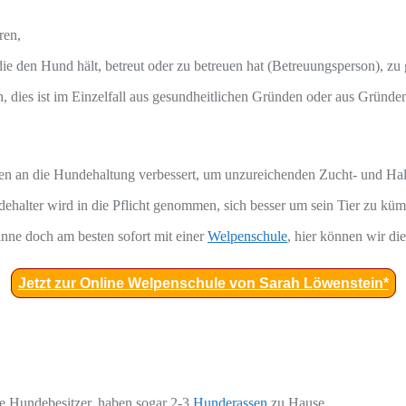
ren,
ie den Hund hält, betreut oder zu betreuen hat (Betreuungsperson), z
n, dies ist im Einzelfall aus gesundheitlichen Gründen oder aus Gründ
en an die Hundehaltung verbessert, um unzureichenden Zucht- und H
dehalter wird in die Pflicht genommen, sich besser um sein Tier zu küm
inne doch am besten sofort mit einer
Welpenschule
, hier können wir d
Jetzt zur Online Welpenschule von Sarah Löwenstein*
ge Hundebesitzer, haben sogar 2-3
Hunderassen
zu Hause.