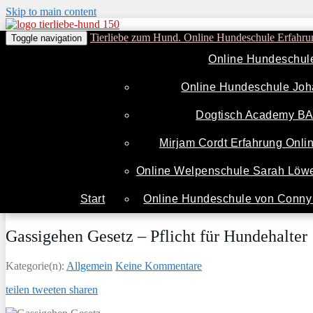
Skip to main content
Tierliebe zum Hund. Online Hundeschule Erfahru
Toggle navigation
Online Hundeschul
Online Hundeschule Joh
Dogtisch Academy B
Mirjam Cordt Erfahrung Onl
Online Welpenschule Sarah Löwe
Start
Online Hundeschule von Conny 
Gassigehen Gesetz – Pflicht für Hundehalter
Kategorie(n):
Allgemein
Keine Kommentare
teilen
tweeten
sharen