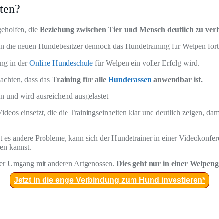
ten?
eholfen, die
Beziehung zwischen Tier und Mensch deutlich zu ver
n die neuen Hundebesitzer dennoch das Hundetraining für Welpen for
ing in der
Online Hundeschule
für Welpen ein voller Erfolg wird.
 achten, dass das
Training für alle
Hunderassen
anwendbar ist.
n und wird ausreichend ausgelastet.
eos einsetzt, die die Trainingseinheiten klar und deutlich zeigen, dami
t es andere Probleme, kann sich der Hundetrainer in einer Videokonfer
en kannst.
t der Umgang mit anderen Artgenossen.
Dies geht nur in einer Welpen
Jetzt in die enge Verbindung zum Hund investieren*