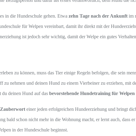
ste Bezugsperson und dafür als erstes verantwortlich, dem Hund die r
 es in die Hundeschule gehen. Etwa
zehn Tage nach der Ankunft
im n
ndeschule für Welpen vereinbart, damit ihr direkt mit der Hundeerzie
rziehung ist jedoch sehr wichtig, damit der Welpe ein gutes Verhalten
eben zu können, muss das Tier einige Regeln befolgen, die sein mensc
f zu nehmen und deinen Hund zu einem Vierbeiner zu erziehen, mit dem
st du deinen Hund auf das
bevorstehende Hundetraining für Welpen 
s Zauberwort
einer jeden erfolgreichen Hundeerziehung und bringt dich
ng bald schon nicht mehr in die Wohnung macht, er lernt auch, dass er 
elpen in der Hundeschule beginnst.