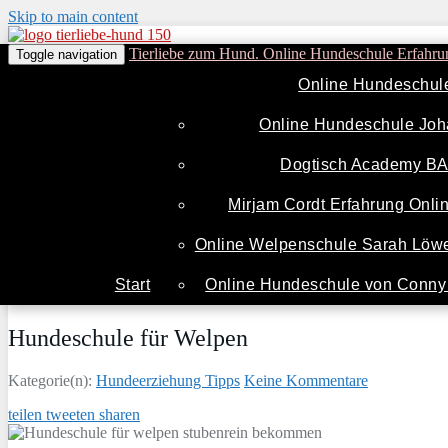
Skip to main content
Tierliebe zum Hund. Online Hundeschule Erfahru
Toggle navigation
Online Hundeschul
Online Hundeschule Joh
Dogtisch Academy B
Mirjam Cordt Erfahrung Onl
Online Welpenschule Sarah Löwe
Start
Online Hundeschule von Conny 
Hundeschule für Welpen
Kategorie(n):
Hundeerziehung Tipps
Keine Kommentare
teilen
tweeten
sharen