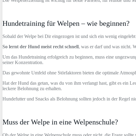
Die Welpenerziehung ist wichtig für beide Parteien, für Hunde und 
Hundetraining für Welpen – wie beginnen?
Sobald der Welpe bei Dir eingezogen ist und sich ein wenig eingelebt
So lernt der Hund meist recht schnell
, was er darf und was nicht. W
Um das Hundetraining erfolgreich zu beginnen, muss eine ungezwu
seiner Konzentration.
Das gewohnte Umfeld ohne Störfaktoren bieten die optimale Atmosphä
Hat der Hund das getan, was du von ihm verlangt hast, gibt es ein Le
leckere Belohnung zu erhalten.
Hundefutter und Snacks als Belohnung sollten jedoch in der Regel ni
Muss der Welpe in eine Welpenschule?
Ob der Welpe in eine Welpenschule muss oder nicht, die Frage sollte 