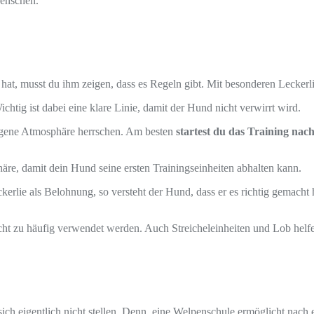
Menschen.
 hat, musst du ihm zeigen, dass es Regeln gibt. Mit besonderen Leckerl
ichtig ist dabei eine klare Linie, damit der Hund nicht verwirrt wird.
ngene Atmosphäre herrschen. Am besten
startest du das Training na
re, damit dein Hund seine ersten Trainingseinheiten abhalten kann.
ckerlie als Belohnung, so versteht der Hund, dass er es richtig gemach
cht zu häufig verwendet werden. Auch Streicheleinheiten und Lob helf
sich eigentlich nicht stellen. Denn, eine Welpenschule ermöglicht nac