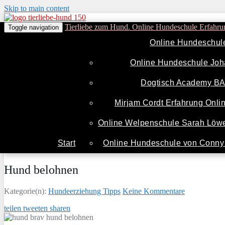
Skip to main content
Tierliebe zum Hund. Online Hundeschule Erfahru
Toggle navigation
Online Hundeschul
Online Hundeschule Joh
Dogtisch Academy B
Mirjam Cordt Erfahrung Onl
Online Welpenschule Sarah Löwe
Start
Online Hundeschule von Conny 
Hund belohnen
Kategorie(n):
Hundeerziehung Tipps
Keine Kommentare
teilen
tweeten
sharen