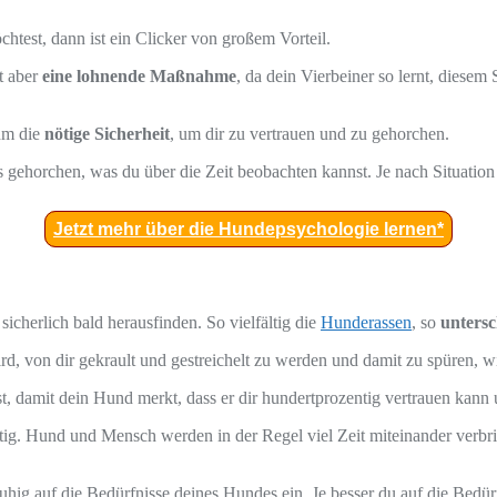
test, dann ist ein Clicker von großem Vorteil.
t aber
eine lohnende Maßnahme
, da dein Vierbeiner so lernt, diese
ihm die
nötige Sicherheit
, um dir zu vertrauen und zu gehorchen.
ns gehorchen, was du über die Zeit beobachten kannst. Je nach Situatio
Jetzt mehr über die Hundepsychologie lernen*
icherlich bald herausfinden. So vielfältig die
Hunderassen
, so
untersc
rd, von dir gekrault und gestreichelt zu werden und damit zu spüren, wie
t, damit dein Hund merkt, dass er dir hundertprozentig vertrauen kann u
. Hund und Mensch werden in der Regel viel Zeit miteinander verbrin
hig auf die Bedürfnisse deines Hundes ein. Je besser du auf die Bedü