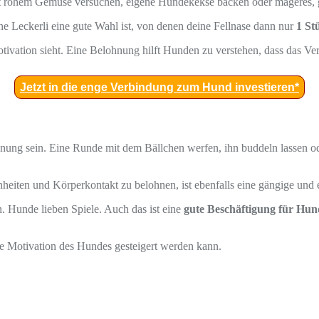
mit rohem Gemüse versuchen, eigene Hundekekse backen oder mageres, g
ne Leckerli eine gute Wahl ist, von denen deine Fellnase dann nur
1 St
tivation sieht. Eine Belohnung hilft Hunden zu verstehen, dass das Ver
Jetzt in die enge Verbindung zum Hund investieren*
ohnung sein. Eine Runde mit dem Bällchen werfen, ihn buddeln lassen 
heiten und Körperkontakt zu belohnen, ist ebenfalls eine gängige und
. Hunde lieben Spiele. Auch das ist eine
gute Beschäftigung für Hu
 Motivation des Hundes gesteigert werden kann.