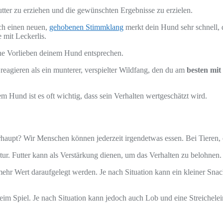
tter zu erziehen und die gewünschten Ergebnisse zu erzielen.
ch einen neuen,
gehobenen Stimmklang
merkt dein Hund sehr schnell, d
 mit Leckerlis.
he Vorlieben deinem Hund entsprechen.
 reagieren als ein munterer, verspielter Wildfang, den du am
besten mi
 Hund ist es oft wichtig, dass sein Verhalten wertgeschätzt wird.
upt? Wir Menschen können jederzeit irgendetwas essen. Bei Tieren, eg
Natur. Futter kann als Verstärkung dienen, um das Verhalten zu belohne
mehr Wert daraufgelegt werden. Je nach Situation kann ein kleiner Sna
m Spiel. Je nach Situation kann jedoch auch Lob und eine Streichelein