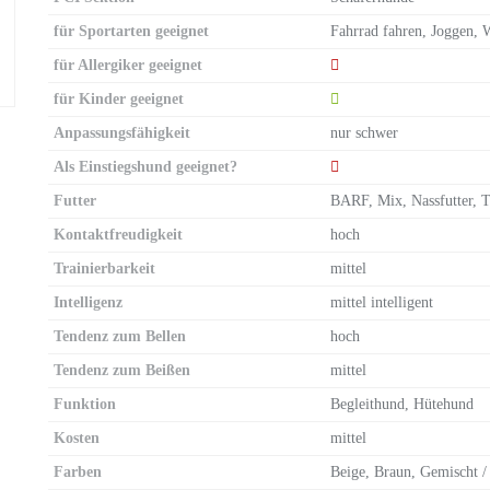
für Sportarten geeignet
Fahrrad fahren, Joggen,
für Allergiker geeignet
für Kinder geeignet
Anpassungsfähigkeit
nur schwer
Als Einstiegshund geeignet?
Futter
BARF, Mix, Nassfutter, T
Kontaktfreudigkeit
hoch
Trainierbarkeit
mittel
Intelligenz
mittel intelligent
Tendenz zum Bellen
hoch
Tendenz zum Beißen
mittel
Funktion
Begleithund, Hütehund
Kosten
mittel
Farben
Beige, Braun, Gemischt /