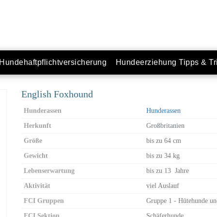
Hundehaftpflichtversicherung
Hundeerziehung Tipps & Tr
English Foxhound
Hunderassen
Hunderassen
Herkunft
Großbritanien
Größe
bis zu 64 cm
Gewicht
bis zu 34 kg
Lebenserwartung
bis zu 13 Jahre
Aktivität
viel Auslauf
FCI Gruppen
Gruppe 1 - Hütehunde un
FCI Sektion
Schäferhunde