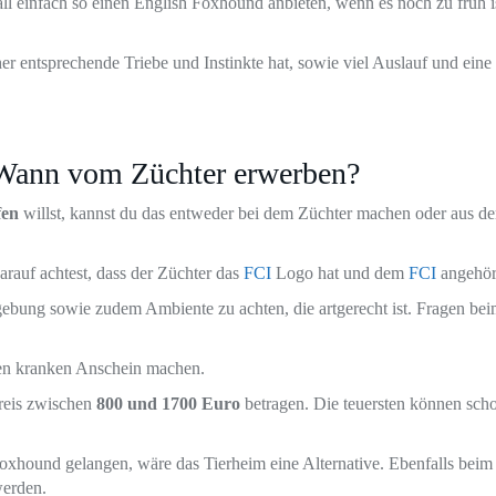
all einfach so einen English Foxhound anbieten, wenn es noch zu früh i
r entsprechende Triebe und Instinkte hat, sowie viel Auslauf und eine
Wann vom Züchter erwerben?
fen
willst, kannst du das entweder bei dem Züchter machen oder aus d
darauf achtest, dass der Züchter das
FCI
Logo hat und dem
FCI
angehör
gebung sowie zudem Ambiente zu achten, die artgerecht ist. Fragen be
inen kranken Anschein machen.
Preis zwischen
800 und 1700 Euro
betragen. Die teuersten können sch
 Foxhound gelangen, wäre das Tierheim eine Alternative. Ebenfalls beim
werden.