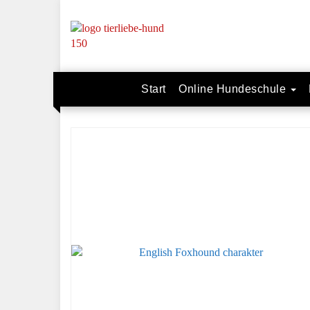
Skip
to
main
content
Start
Online Hundeschule