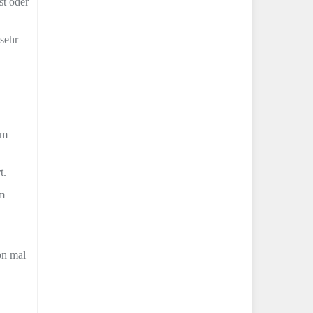
st oder
 sehr
em
t.
im
on mal