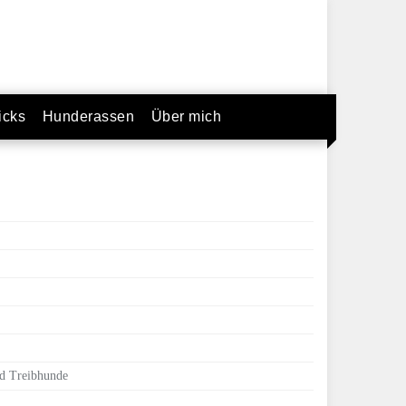
icks
Hunderassen
Über mich
d Treibhunde