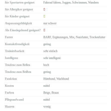
für Sportarten geeignet
Fahrrad fahren, Joggen, Schwimmen, Wandern
für Allergiker geeignet
für Kinder geeignet
Anpassungsfähigkeit
nur schwer
Als Einstiegshund geeignet?
Futter
BARF, Ergänzungen, Mix, Nassfutter, Trockenfutter
Kontaktfreudigkeit
gering
Trainierbarkeit
sehr einfach
Intelligenz
sehr intelligent
Tendenz zum Bellen
hoch
Tendenz zum Beißen
gering
Funktion
Hütehund, Wachhund
Kosten
mittel
Farben
Beige, Braun
Pflegeaufwand
mittel
Haaren
wenig