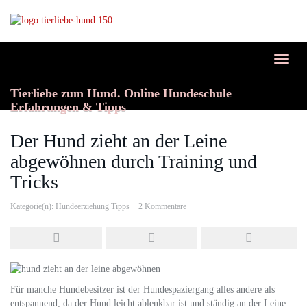
Skip
to
main
content
Toggl
naviga
Tierliebe zum Hund. Online Hundeschule
Erfahrungen & Tipps
Der Hund zieht an der Leine
abgewöhnen durch Training und
Tricks
Kategorie(n):
Hundeerziehung Tipps
2 Kommentare
Für manche Hundebesitzer ist der Hundespaziergang alles andere als
entspannend, da der Hund leicht ablenkbar ist und ständig an der Leine