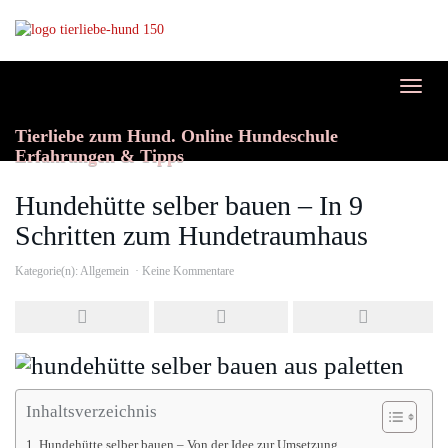
Skip
to
main
content
Toggl
naviga
Tierliebe zum Hund. Online Hundeschule
Erfahrungen & Tipps
Hundehütte selber bauen – In 9
Schritten zum Hundetraumhaus
Kategorie(n):
Allgemein
Keine Kommentare
Inhaltsverzeichnis
Hundehütte selber bauen – Von der Idee zur Umsetzung