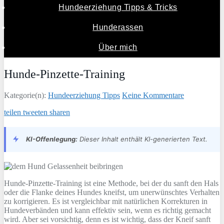
Hundeerziehung Tipps & Tricks
Hunderassen
Über mich
Hunde-Pinzette-Training
Kategorie(n):
Hundeerziehung Tipps
Keine Kommentare
teilen
tweeten
sharen
KI-Offenlegung:
Dieser Inhalt enthält KI-generierten Text.
Hunde-Pinzette-Training ist eine Methode, bei der du sanft den Hals
oder die Flanke deines Hundes kneifst, um unerwünschtes Verhalten
zu korrigieren. Es ist vergleichbar mit natürlichen Korrekturen in
Hundeverbänden und kann effektiv sein, wenn es richtig gemacht
wird. Aber sei vorsichtig, denn es ist wichtig, dass der Kneif sanft