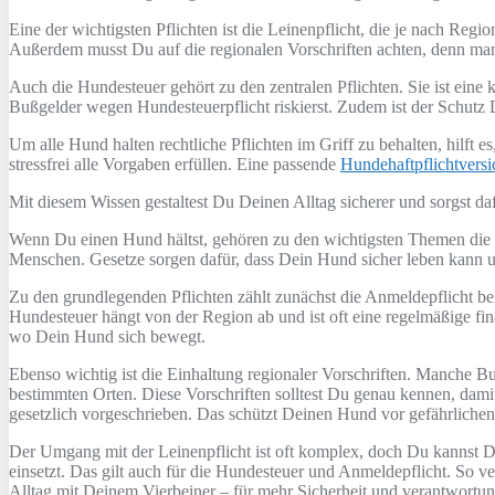
Eine der wichtigsten Pflichten ist die Leinenpflicht, die je nach Region
Außerdem musst Du auf die regionalen Vorschriften achten, denn m
Auch die Hundesteuer gehört zu den zentralen Pflichten. Sie ist ein
Bußgelder wegen Hundesteuerpflicht riskierst. Zudem ist der Schutz
Um alle Hund halten rechtliche Pflichten im Griff zu behalten, hilft
stressfrei alle Vorgaben erfüllen. Eine passende
Hundehaftpflichtvers
Mit diesem Wissen gestaltest Du Deinen Alltag sicherer und sorgst daf
Wenn Du einen Hund hältst, gehören zu den wichtigsten Themen die
Menschen. Gesetze sorgen dafür, dass Dein Hund sicher leben kann 
Zu den grundlegenden Pflichten zählt zunächst die Anmeldepflicht b
Hundesteuer hängt von der Region ab und ist oft eine regelmäßige fina
wo Dein Hund sich bewegt.
Ebenso wichtig ist die Einhaltung regionaler Vorschriften. Manche
bestimmten Orten. Diese Vorschriften solltest Du genau kennen, dam
gesetzlich vorgeschrieben. Das schützt Deinen Hund vor gefährliche
Der Umgang mit der Leinenpflicht ist oft komplex, doch Du kannst Di
einsetzt. Das gilt auch für die Hundesteuer und Anmeldepflicht. So v
Alltag mit Deinem Vierbeiner – für mehr Sicherheit und verantwortu