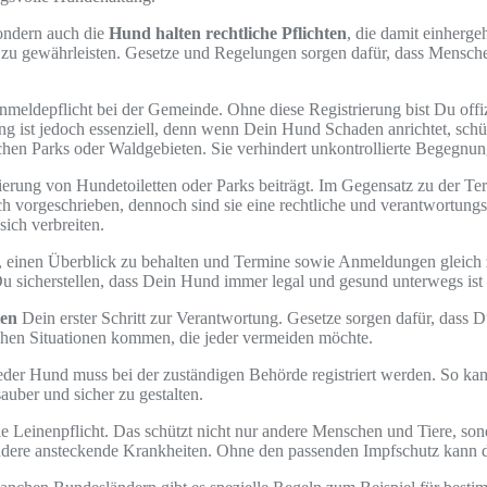
sondern auch die
Hund halten rechtliche Pflichten
, die damit einherg
zu gewährleisten. Gesetze und Regelungen sorgen dafür, dass Mensche
meldepflicht bei der Gemeinde. Ohne diese Registrierung bist Du offizi
ung ist jedoch essenziell, denn wenn Dein Hund Schaden anrichtet, sch
lichen Parks oder Waldgebieten. Sie verhindert unkontrollierte Begegn
erung von Hundetoiletten oder Parks beiträgt. Im Gegensatz zu der Terr
ch vorgeschrieben, dennoch sind sie eine rechtliche und verantwortungs
ich verbreiten.
t es, einen Überblick zu behalten und Termine sowie Anmeldungen gleich
Du sicherstellen, dass Dein Hund immer legal und gesund unterwegs ist
ten
Dein erster Schritt zur Verantwortung. Gesetze sorgen dafür, das
lichen Situationen kommen, die jeder vermeiden möchte.
Jeder Hund muss bei der zuständigen Behörde registriert werden. So ka
sauber und sicher zu gestalten.
e Leinenpflicht. Das schützt nicht nur andere Menschen und Tiere, son
ndere ansteckende Krankheiten. Ohne den passenden Impfschutz kann d