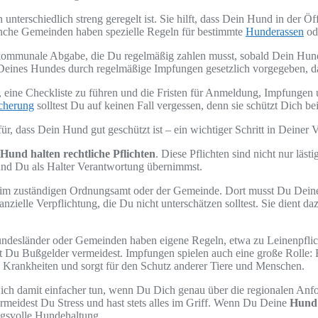
 unterschiedlich streng geregelt ist. Sie hilft, dass Dein Hund in der Öf
anche Gemeinden haben spezielle Regeln für bestimmte
Hunderassen
ode
e kommunale Abgabe, die Du regelmäßig zahlen musst, sobald Dein Hund
 Deines Hundes durch regelmäßige Impfungen gesetzlich vorgegeben, d
 es, eine Checkliste zu führen und die Fristen für Anmeldung, Impfunge
icherung
solltest Du auf keinen Fall vergessen, denn sie schützt Dich b
ür, dass Dein Hund gut geschützt ist – ein wichtiger Schritt in Deiner
Hund halten rechtliche Pflichten
. Diese Pflichten sind nicht nur lä
und Du als Halter Verantwortung übernimmst.
eim zuständigen Ordnungsamt oder der Gemeinde. Dort musst Du Deinen
nzielle Verpflichtung, die Du nicht unterschätzen solltest. Sie dient d
 Bundesländer oder Gemeinden haben eigene Regeln, etwa zu Leinenpfl
it Du Bußgelder vermeidest. Impfungen spielen auch eine große Rolle:
n Krankheiten und sorgt für den Schutz anderer Tiere und Menschen.
ch damit einfacher tun, wenn Du Dich genau über die regionalen Anford
ermeidest Du Stress und hast stets alles im Griff. Wenn Du Deine
Hund 
ngsvolle Hundehaltung.