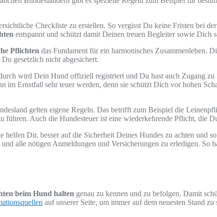
anchen Bundesländern gibt es spezielle Regeln zum Beispiel für besti
ersichtliche Checkliste zu erstellen. So vergisst Du keine Fristen bei 
chten
entspannt und schützt damit Deinen treuen Begleiter sowie Dich se
he Pflichten
das Fundament für ein harmonisches Zusammenleben. Dies
Du gesetzlich nicht abgesichert.
Dadurch wird Dein Hund offiziell registriert und Du hast auch Zugang 
n im Ernstfall sehr teuer werden, denn sie schützt Dich vor hohen Sc
desland gelten eigene Regeln. Das betrifft zum Beispiel die Leinenpfli
u führen. Auch die Hundesteuer ist eine wiederkehrende Pflicht, die Du 
e helfen Dir, besser auf die Sicherheit Deines Hundes zu achten und so
gen und alle nötigen Anmeldungen und Versicherungen zu erledigen. So
chten beim Hund halten
genau zu kennen und zu befolgen. Damit schü
mationsquellen
auf unserer Seite, um immer auf dem neuesten Stand zu