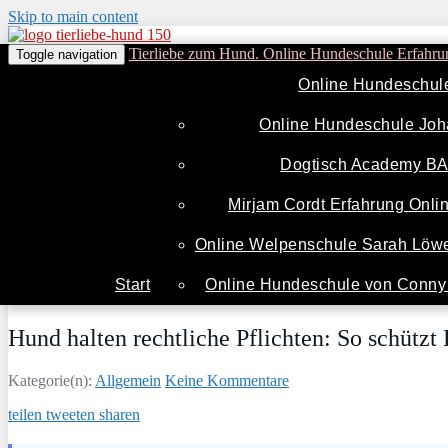
Skip to main content
Tierliebe zum Hund. Online Hundeschule Erfahru
Toggle navigation
Online Hundeschul
Online Hundeschule Joh
Dogtisch Academy B
Mirjam Cordt Erfahrung Onl
Online Welpenschule Sarah Löwe
Start
Online Hundeschule von Conny 
Hund halten rechtliche Pflichten: So schütz
Kategorie(n):
Allgemein
Keine Kommentare
teilen
tweeten
sharen