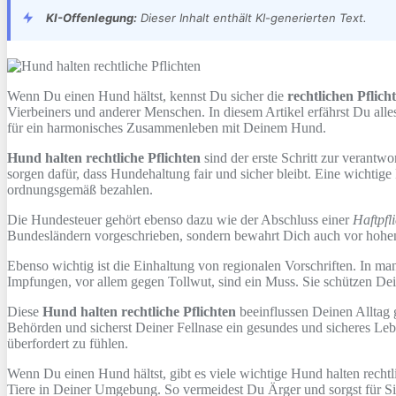
KI-Offenlegung:
Dieser Inhalt enthält KI-generierten Text.
Wenn Du einen Hund hältst, kennst Du sicher die
rechtlichen Pflich
Vierbeiners und anderer Menschen. In diesem Artikel erfährst Du all
für ein harmonisches Zusammenleben mit Deinem Hund.
Hund halten rechtliche Pflichten
sind der erste Schritt zur veran
sorgen dafür, dass Hundehaltung fair und sicher bleibt. Eine wichtige 
ordnungsgemäß bezahlen.
Die Hundesteuer gehört ebenso dazu wie der Abschluss einer
Haftpfl
Bundesländern vorgeschrieben, sondern bewahrt Dich auch vor hohen
Ebenso wichtig ist die Einhaltung von regionalen Vorschriften. In m
Impfungen, vor allem gegen Tollwut, sind ein Muss. Sie schützen Dei
Diese
Hund halten rechtliche Pflichten
beeinflussen Deinen Alltag 
Behörden und sicherst Deiner Fellnase ein gesundes und sicheres Lebe
überfordert zu fühlen.
Wenn Du einen Hund hältst, gibt es viele wichtige Hund halten recht
Tiere in Deiner Umgebung. So vermeidest Du Ärger und sorgst für Sic