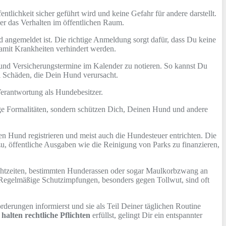
fentlichkeit sicher geführt wird und keine Gefahr für andere darstellt.
r das Verhalten im öffentlichen Raum.
 angemeldet ist. Die richtige Anmeldung sorgt dafür, dass Du keine
amit Krankheiten verhindert werden.
n und Versicherungstermine im Kalender zu notieren. So kannst Du
ei Schäden, die Dein Hund verursacht.
 Verantwortung als Hundebesitzer.
stige Formalitäten, sondern schützen Dich, Deinen Hund und andere
 Hund registrieren und meist auch die Hundesteuer entrichten. Die
azu, öffentliche Ausgaben wie die Reinigung von Parks zu finanzieren,
ichtzeiten, bestimmten Hunderassen oder sogar Maulkorbzwang an
 Regelmäßige Schutzimpfungen, besonders gegen Tollwut, sind oft
erungen informierst und sie als Teil Deiner täglichen Routine
halten rechtliche Pflichten
erfüllst, gelingt Dir ein entspannter