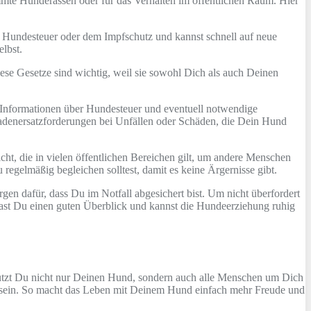
mmte Hunderassen oder für das Verhalten im öffentlichen Raum. Hier
der Hundesteuer oder dem Impfschutz und kannst schnell auf neue
lbst.
e Gesetze sind wichtig, weil sie sowohl Dich als auch Deinen
zu Informationen über Hundesteuer und eventuell notwendige
hadenersatzforderungen bei Unfällen oder Schäden, die Dein Hund
cht, die in vielen öffentlichen Bereichen gilt, um andere Menschen
regelmäßig begleichen solltest, damit es keine Ärgernisse gibt.
rgen dafür, dass Du im Notfall abgesichert bist. Um nicht überfordert
 hast Du einen guten Überblick und kannst die Hundeerziehung ruhig
tzt Du nicht nur Deinen Hund, sondern auch alle Menschen um Dich
 sein. So macht das Leben mit Deinem Hund einfach mehr Freude und