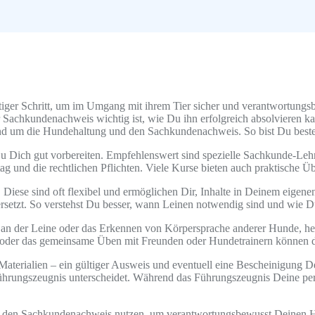
htiger Schritt, um im Umgang mit ihrem Tier sicher und verantwortungs
Sachkundenachweis wichtig ist, wie Du ihn erfolgreich absolvieren ka
nd um die Hundehaltung und den Sachkundenachweis. So bist Du besten
 Dich gut vorbereiten. Empfehlenswert sind spezielle Sachkunde-Lehr
ltag und die rechtlichen Pflichten. Viele Kurse bieten auch praktische
iese sind oft flexibel und ermöglichen Dir, Inhalte in Deinem eigene
ersetzt. So verstehst Du besser, wann Leinen notwendig sind und wie D
n der Leine oder das Erkennen von Körpersprache anderer Hunde, helf
oder das gemeinsame Üben mit Freunden oder Hundetrainern können de
terialien – ein gültiger Ausweis und eventuell eine Bescheinigung Dei
rungszeugnis unterscheidet. Während das Führungszeugnis Deine pers
 den Sachkundenachweis nutzen, um verantwortungsbewusst Deinen Hun