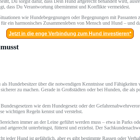
heißt, Du sorgst dafür, dass Dein Hund artgerecht behandelt wird, au
eigt, dass Du Verantwortung übernimmst und Konflikte vermeidest.
uf Situationen wie Hundebegegnungen oder Begegnungen mit Passanten
eis für ein harmonisches Zusammenleben von Mensch und Hund – und das 
Jetzt in die enge Verbindung zum Hund investieren*
 musst
u als Hundebesitzer über die notwendigen Kenntnisse und Fähigkeiten 
erer zu machen. Gerade in Großstädten oder bei Hunden, die als poten
d Bundesgesetzen wie dem Hundegesetz oder der Gefahrenabwehrverordn
ese wichtigen Regeln kennst und verstehst.
Bereichen immer an der Leine geführt werden muss – etwa in Parks od
d artgerecht unterbringst, fütterst und erziehst. Der Sachkundenachwe
cht jeder Hund ist gefährlich, aber es gibt bestimmte Rassen oder Ver