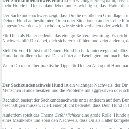
Der Sachkundenachweis Hund
ist ein wichtiger Beleg dafür, dass
mehr Hunde in Deutschland leben und es wichtig ist, dass Halter di
Der Sachkundenachweis zeigt, dass Du die rechtlichen Grundlagen 
Deinen Hund an bestimmten Orten oder Situationen an der Leine führe
eingestuft werden – je nachdem, wie sie sich verhalten oder welche R
Für Dich als Halter bedeutet das eine große Verantwortung. Es reich
Nachweis hilft Dir dabei, dich sicherer zu fühlen und zeigt anderen,
Stell Dir vor, Du bist mit Deinem Hund im Park unterwegs und plöt
Hund kontrollieren kannst. Das schützt alle Beteiligten und macht da
Wenn Du mehr über praktische Tipps für Deinen Alltag mit Hund nach
Der Sachkundenachweis Hund
ist ein wichtiger Nachweis, der Dir
Menschen Hunde besitzen und die Probleme mit aggressiven oder sch
Rechtlich basiert der Sachkundenachweis unter anderem auf dem Bun
beschäftigen müssen. Die Leinenpflicht bedeutet, dass Dein Hund in 
Außerdem spielt das Thema
Gefährlichkeit
eine große Rolle. Hunde ge
eines Maulkorbs und eben den Nachweis, dass Du als Halter kompeten