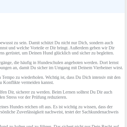
bewusst zu sein. Damit schützt Du nicht nur Dich, sondern auch
nnst und welche Vorteile er Dir bringt. Außerdem geben wir Dir
s gerüstet, um Deinen Hund glücklich und sicher zu begleiten.
gänge, die häufig in Hundeschulen angeboten werden. Dort lernst
 Übungen an, damit Du sicher im Umgang mit Deinem Vierbeiner wirst.
n Tempo zu wiederholen. Wichtig ist, dass Du Dich intensiv mit den
u Konflikte vermeiden kannst.
en Dir, sicherer zu werden. Beim Lernen solltest Du Dir auch
n Stress vor der Prüfung reduzieren.
nes Hundes reichen oft aus. Es ist wichtig zu wissen, dass der
önliche Zuverlässigkeit nachweist, testet der Sachkundenachweis
d zu halten und zu führen. Das sichert nicht nur Dein Recht auf