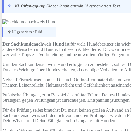
KI-Offenlegung:
Dieser Inhalt enthält KI-generierten Text.
KI-generiertes Bild
Der Sachkundenachweis Hund
ist für viele Hundebesitzer ein wic
andere Menschen und Hunde. In diesem Artikel lernst Du, warum der 
wertvolle Tipps zur Vorbereitung und beantworten häufige Fragen ru
Um den Sachkundenachweis Hund erfolgreich zu bestehen, solltest Du
Du alles Wichtige über Hundeverhalten, das richtige Verhalten im Al
Neben Präsenzkursen kannst Du auch Online-Lernmaterialien nutzen. D
Themen Leinenpflicht, Haltungspflicht und Gefährlichkeit auseinand
Praktische Übungen, zum Beispiel das ruhige Führen Deines Hundes a
Strategien gegen Prüfungsangst zurechtlegen. Entspannungsübungen 
Für die Prüfung selbst brauchst Du meist keinen großen Aufwand an Ma
Sachkundenachweis sich deutlich von anderen Prüfungen wie dem Füh
Dein Wissen und Deine Fähigkeiten im Umgang mit Hunden.
Mit dem Wissen und den Fähigkeiten aus der Vorbereitung kannst Du