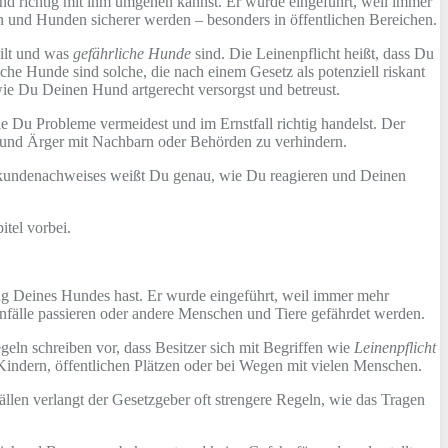
und richtig mit ihm umgehen kannst. Er wurde eingeführt, weil immer
n und Hunden sicherer werden – besonders in öffentlichen Bereichen.
ilt und was
gefährliche Hunde
sind. Die Leinenpflicht heißt, dass Du
he Hunde sind solche, die nach einem Gesetz als potenziell riskant
wie Du Deinen Hund artgerecht versorgst und betreust.
e Du Probleme vermeidest und im Ernstfall richtig handelst. Der
ße und Ärger mit Nachbarn oder Behörden zu verhindern.
chkundenachweises weißt Du genau, wie Du reagieren und Deinen
tel vorbei.
ung Deines Hundes hast. Er wurde eingeführt, weil immer mehr
fälle passieren oder andere Menschen und Tiere gefährdet werden.
ln schreiben vor, dass Besitzer sich mit Begriffen wie
Leinenpflicht
Kindern, öffentlichen Plätzen oder bei Wegen mit vielen Menschen.
Fällen verlangt der Gesetzgeber oft strengere Regeln, wie das Tragen