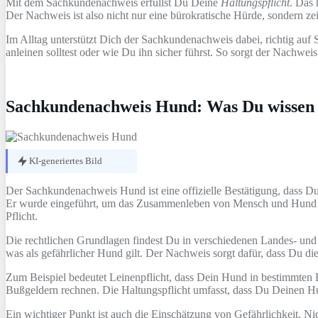
Mit dem Sachkundenachweis erfüllst Du Deine
Haltungspflicht
. Das 
Der Nachweis ist also nicht nur eine bürokratische Hürde, sondern z
Im Alltag unterstützt Dich der Sachkundenachweis dabei, richtig a
anleinen solltest oder wie Du ihn sicher führst. So sorgt der Nachw
Sachkundenachweis Hund: Was Du wissen
KI-generiertes Bild
Der Sachkundenachweis Hund ist eine offizielle Bestätigung, dass D
Er wurde eingeführt, um das Zusammenleben von Mensch und Hund sich
Pflicht.
Die rechtlichen Grundlagen findest Du in verschiedenen Landes- un
was als gefährlicher Hund gilt. Der Nachweis sorgt dafür, dass Du di
Zum Beispiel bedeutet Leinenpflicht, dass Dein Hund in bestimmten 
Bußgeldern rechnen. Die Haltungspflicht umfasst, dass Du Deinen Hun
Ein wichtiger Punkt ist auch die Einschätzung von Gefährlichkeit. Ni