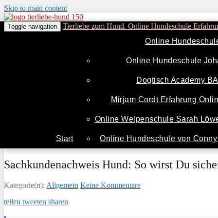
Skip to main content
Tierliebe zum Hund. Online Hundeschule Erfahru
Toggle navigation
Online Hundeschul
Online Hundeschule Joh
Dogtisch Academy B
Mirjam Cordt Erfahrung Onl
Online Welpenschule Sarah Löwe
Start
Online Hundeschule von Conny 
Sachkundenachweis Hund: So wirst Du sich
Kategorie(n):
Allgemein
Keine Kommentare
teilen
tweeten
sharen