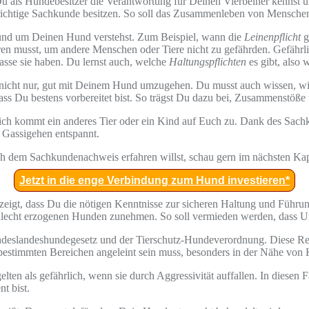
 Du als Hundebesitzer die Verantwortung für Deinen Vierbeiner kennst 
e richtige Sachkunde besitzen. So soll das Zusammenleben von Mensche
rund um Deinen Hund verstehst. Zum Beispiel, wann die
Leinenpflicht
g
n musst, um andere Menschen oder Tiere nicht zu gefährden. Gefährlic
asse sie haben. Du lernst auch, welche
Haltungspflichten
es gibt, also 
t nicht nur, gut mit Deinem Hund umzugehen. Du musst auch wissen, wi
 dass Du bestens vorbereitet bist. So trägst Du dazu bei, Zusammenstö
zlich kommt ein anderes Tier oder ein Kind auf Euch zu. Dank des Sa
s Gassigehen entspannt.
 dem Sachkundenachweis erfahren willst, schau gern im nächsten Kapi
Jetzt in die enge Verbindung zum Hund investieren*
 zeigt, dass Du die nötigen Kenntnisse zur sicheren Haltung und Führ
lecht erzogenen Hunden zunehmen. So soll vermieden werden, dass Un
deslandeshundegesetz und der Tierschutz-Hundeverordnung. Diese Rege
bestimmten Bereichen angeleint sein muss, besonders in der Nähe von 
lten als gefährlich, wenn sie durch Aggressivität auffallen. In diesen 
t bist.