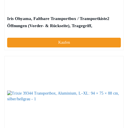
Iris Ohyama, Faltbare Transportbox / Transportkiste2
Öffnungen (Vorder- & Rückseite), Tragegriff,
ausgezeichnete Luftzirkulationfür Katze & Hund max. 20 kg
– Pet Carry FC-670, Schwarz
Kaufen