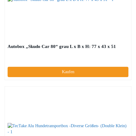
Autobox „Skudo Car 80“ grau L x B x H: 77 x 43 x 51
Kaufen